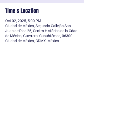
Time & Location
Oct 02, 2025, 5:00 PM
Ciudad de México, Segundo Callejón San
Juan de Dios 25, Centro Histórico de la Cdad.
de México, Guerrero, Cuauhtémoc, 06300
Ciudad de México, CDMX, México
Share this event
conartemx@gmail.com
/
www.conartemx.net
/
@ConArteMx /
55185424
/ 2do Cjón. San Juan de
Dios 25 Col. Guerrero, CDMX